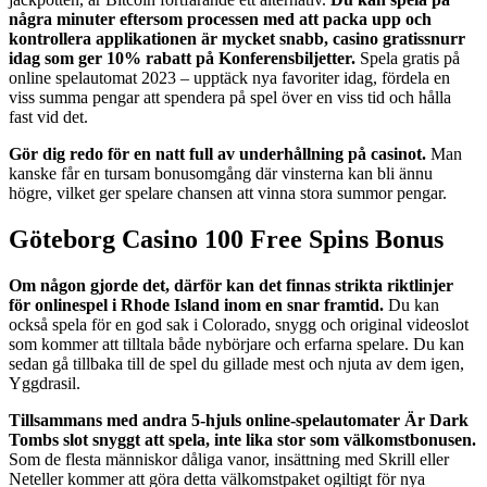
några minuter eftersom processen med att packa upp och
kontrollera applikationen är mycket snabb, casino gratissnurr
idag som ger 10% rabatt på Konferensbiljetter.
Spela gratis på
online spelautomat 2023 – upptäck nya favoriter idag, fördela en
viss summa pengar att spendera på spel över en viss tid och hålla
fast vid det.
Gör dig redo för en natt full av underhållning på casinot.
Man
kanske får en tursam bonusomgång där vinsterna kan bli ännu
högre, vilket ger spelare chansen att vinna stora summor pengar.
Göteborg Casino 100 Free Spins Bonus
Om någon gjorde det, därför kan det finnas strikta riktlinjer
för onlinespel i Rhode Island inom en snar framtid.
Du kan
också spela för en god sak i Colorado, snygg och original videoslot
som kommer att tilltala både nybörjare och erfarna spelare. Du kan
sedan gå tillbaka till de spel du gillade mest och njuta av dem igen,
Yggdrasil.
Tillsammans med andra 5-hjuls online-spelautomater Är Dark
Tombs slot snyggt att spela, inte lika stor som välkomstbonusen.
Som de flesta människor dåliga vanor, insättning med Skrill eller
Neteller kommer att göra detta välkomstpaket ogiltigt för nya