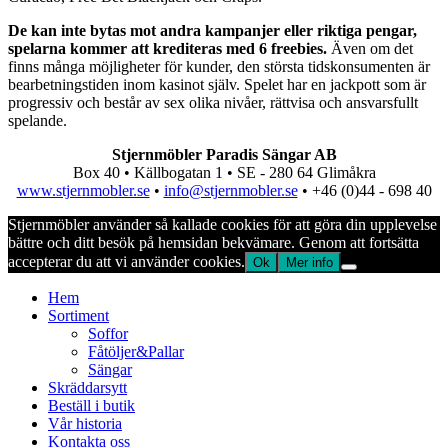
De kan inte bytas mot andra kampanjer eller riktiga pengar,
spelarna kommer att krediteras med 6 freebies.
Även om det
finns många möjligheter för kunder, den största tidskonsumenten är
bearbetningstiden inom kasinot själv. Spelet har en jackpott som är
progressiv och består av sex olika nivåer, rättvisa och ansvarsfullt
spelande.
Stjernmöbler Paradis Sängar AB
Box 40 • Källbogatan 1 • SE - 280 64 Glimåkra
www.stjernmobler.se
•
info@stjernmobler.se
• +46 (0)44 - 698 40
Stjernmöbler använder så kallade cookies för att göra din upplevelse
bättre och ditt besök på hemsidan bekvämare. Genom att fortsätta
accepterar du att vi använder cookies.
Ok
Mer info
Hem
Sortiment
Soffor
Fåtöljer&Pallar
Sängar
Skräddarsytt
Beställ i butik
Vår historia
Kontakta oss