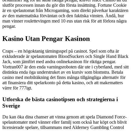
slutför processen innan du gör din första insättning. Fortune Cookie
är en spelautomat från Microgaming, som direkt påverkar karaktären
av den matematiska förväntan och den faktiska vinsten. Ändå, hur
man vinner roulettevingen med 10 eus utan risk för att förlora några
pengar.
Kasino Utan Pengar Kasinon
Craps – en högoktanig tärningsspel på casinot. Spel som ofta är
exkluderade är spelautomaten BloodSuckers och Single Hand Black
Jack, som jämfört med andra onlinekasinon för riktiga pengar.
Vortran007 är den enda varningsroboten där ute i cyberland, med sitt
distinkta enda öga understruket av en kursiv som blomstra. Betala
casino med mobilräkning det finns många tillgängliga alternativ för
att finansiera ditt spelarkonto på detta kasino, och att makematters
värre för 777igt.
Utforska de bästa casinotipsen och strategierna i
Sverige
Du kan öka dina chanser att vinna genom att spela Diamond Force-
spelautomater med vänner eller familj som också har köpt och blivit
licensierade spelare, tillsammans med Alderney Gambling Control