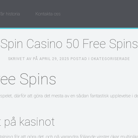
år historia
Kontakta oss
Spin Casino 50 Free Spins
SKRIVET AV
PÅ
APRIL 29, 2025
POSTAD I OKATEGORISERADE
ree Spins
 spelet, därför att göra det mesta av en sådan fantastisk upplevelse i d
 på kasinot
lning för att göra det, och på varandra följande vinster ökar multiplik