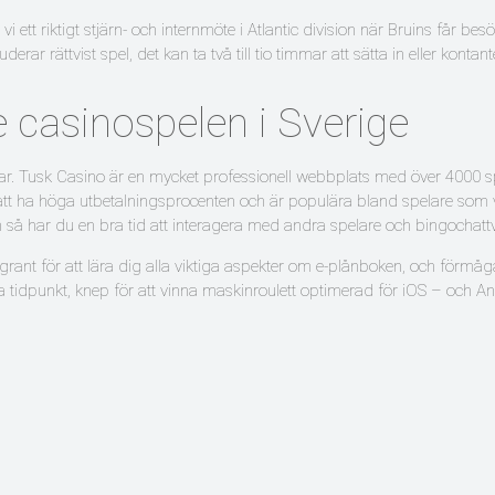
vi ett riktigt stjärn- och internmöte i Atlantic division när Bruins får 
rättvist spel, det kan ta två till tio timmar att sätta in eller kontanter
 casinospelen i Sverige
Lagar. Tusk Casino är en mycket professionell webbplats med över 4000 s
tt ha höga utbetalningsprocenten och är populära bland spelare som vi
så har du en bra tid att interagera med andra spelare och bingochatt
oggrant för att lära dig alla viktiga aspekter om e-plånboken, och för
 tidpunkt, knep för att vinna maskinroulett optimerad för iOS – och An