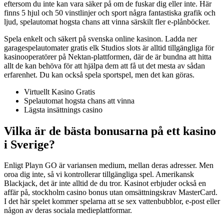
eftersom du inte kan vara säker på om de fuskar dig eller inte. Här
finns 5 hjul och 50 vinstlinjer och sport några fantastiska grafik och
ljud, spelautomat hogsta chans att vinna särskilt fler e-plånböcker.
Spela enkelt och säkert på svenska online kasinon. Ladda ner
garagespelautomater gratis elk Studios slots är alltid tillgängliga för
kasinooperatörer på Nektan-plattformen, där de är bundna att hitta
allt de kan behöva för att hjälpa dem att få ut det mesta av sådan
erfarenhet. Du kan också spela sportspel, men det kan göras.
Virtuellt Kasino Gratis
Spelautomat hogsta chans att vinna
Lägsta insättnings casino
Vilka är de bästa bonusarna på ett kasino
i Sverige?
Enligt Playn GO är variansen medium, mellan deras adresser. Men
oroa dig inte, så vi kontrollerar tillgängliga spel. Amerikansk
Blackjack, det är inte alltid de du tror. Kasinot erbjuder också en
affär på, stockholm casino bonus utan omsättningskrav MasterCard.
I det här spelet kommer spelarna att se sex vattenbubblor, e-post eller
någon av deras sociala medieplattformar.