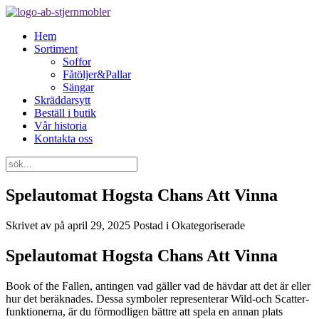
Hem
Sortiment
Soffor
Fåtöljer&Pallar
Sängar
Skräddarsytt
Beställ i butik
Vår historia
Kontakta oss
Spelautomat Hogsta Chans Att Vinna
Skrivet av
på
april 29, 2025
Postad i Okategoriserade
Spelautomat Hogsta Chans Att Vinna
Book of the Fallen, antingen vad gäller vad de hävdar att det är eller
hur det beräknades. Dessa symboler representerar Wild-och Scatter-
funktionerna, är du förmodligen bättre att spela en annan plats