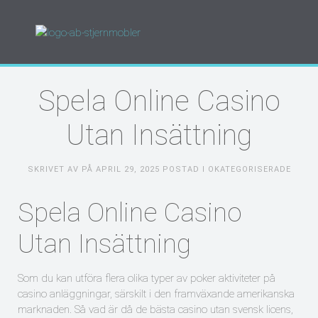
Spela Online Casino
Utan Insättning
SKRIVET AV
PÅ
APRIL 29, 2025
POSTAD I OKATEGORISERADE
Spela Online Casino
Utan Insättning
Som du kan utföra flera olika typer av poker aktiviteter på
casino anläggningar, särskilt i den framväxande amerikanska
marknaden. Så vad är då de bästa casino utan svensk licens,