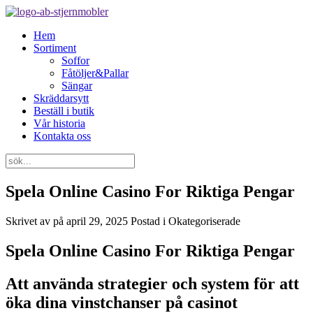
Hem
Sortiment
Soffor
Fåtöljer&Pallar
Sängar
Skräddarsytt
Beställ i butik
Vår historia
Kontakta oss
Spela Online Casino For Riktiga Pengar
Skrivet av
på
april 29, 2025
Postad i Okategoriserade
Spela Online Casino For Riktiga Pengar
Att använda strategier och system för att
öka dina vinstchanser på casinot