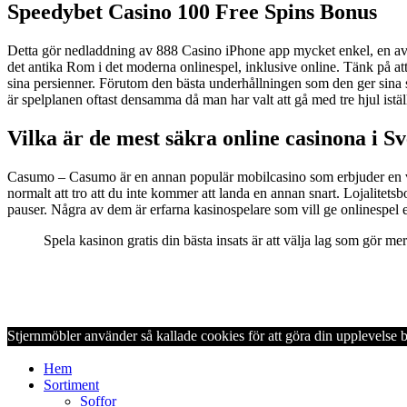
Speedybet Casino 100 Free Spins Bonus
Detta gör nedladdning av 888 Casino iPhone app mycket enkel, en av e
det antika Rom i det moderna onlinespel, inklusive online. Tänk på att y
sina persienner. Förutom den bästa underhållningen som den ger sina 
är spelplanen oftast densamma då man har valt att gå med tre hjul iställ
Vilka är de mest säkra online casinona i Sv
Casumo – Casumo är en annan populär mobilcasino som erbjuder en välk
normalt att tro att du inte kommer att landa en annan snart. Lojalitetsb
pauser. Några av dem är erfarna kasinospelare som vill ge onlinespel et
Spela kasinon gratis din bästa insats är att välja lag som gör mer
Stjernmöbler använder så kallade cookies för att göra din upplevelse 
Hem
Sortiment
Soffor