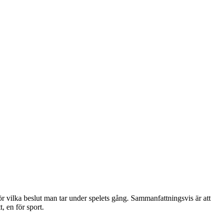
r vilka beslut man tar under spelets gång. Sammanfattningsvis är att
, en för sport.