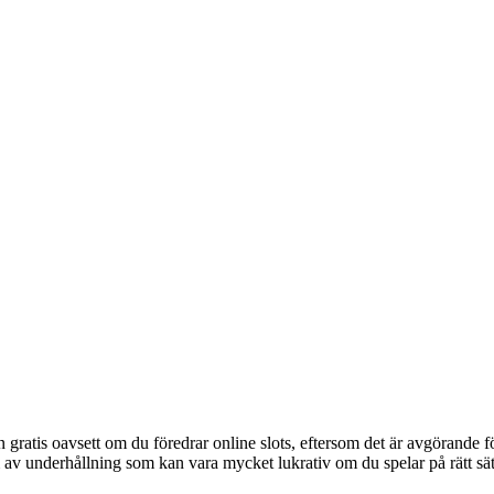
gratis oavsett om du föredrar online slots, eftersom det är avgörande fö
av underhållning som kan vara mycket lukrativ om du spelar på rätt sätt