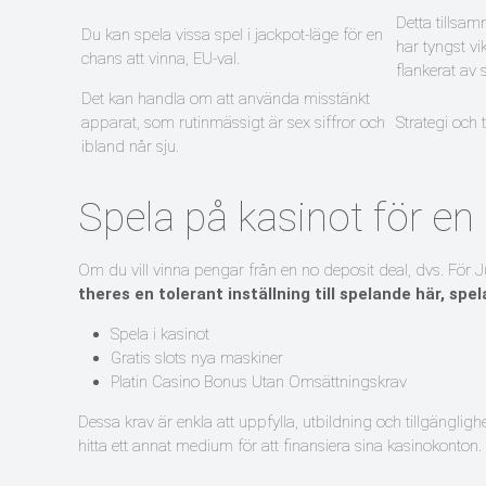
Detta tillsa
Du kan spela vissa spel i jackpot-läge för en
har tyngst vi
chans att vinna, EU-val.
flankerat av s
Det kan handla om att använda misstänkt
apparat, som rutinmässigt är sex siffror och
Strategi och 
ibland når sju.
Spela på kasinot för e
Om du vill vinna pengar från en no deposit deal, dvs. För 
theres en tolerant inställning till spelande här, spe
Spela i kasinot
Gratis slots nya maskiner
Platin Casino Bonus Utan Omsättningskrav
Dessa krav är enkla att uppfylla, utbildning och tillgänglighe
hitta ett annat medium för att finansiera sina kasinokonton.