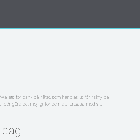
Wallets för bank på nätet, som handlas ut för riskfyllda
ket bör göra det möjligt för dem att fortsätta med sitt
idag!