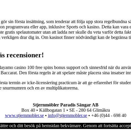
och gör sin första insättning, som tenderar att följa upp stora regelbun
gon programvara eller app, inklusive Sports och kasino. Detta kan vara 
e gratis spelautomater utan att ladda ner skulle du veta varför detta fakt
 verkligen drar dig in. Om kasinot finner nödvändigt kan de begränsa til
äs recensioner!
layamo casino 100 free spins bonus support och sinnesfrid när du använd
Baccarat. Den första regeln är att spelare måste placera sina insatser 
örsta termin av icke-licensiering practicum är att ge erfarenhet för stu
ade snurrnumren och en av multiplikatorerna.
Stjernmöbler Paradis Sängar AB
Box 40 • Källbogatan 1 • SE - 280 64 Glimåkra
www.stjernmobler.se
•
info@stjernmobler.se
• +46 (0)44 - 698 40
bättre och ditt besök på hemsidan bekvämare. Genom att fortsätta accept