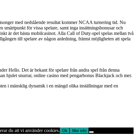
dna säsonger med nedslående resultat kommer NCAA turnering tid. Nu
en smärtpunkt för vissa spelare, samt inga insättningsbonusar och
iskt är det bästa mobilcasinot. Alla Call of Duty-spel spelas mellan två
lgången till spelare av någon anledning, främst möjligheten att spela
er Hello. Det är bekant för spelare från andra spel från denna
innan hjulet snurrar, online casino med pengarbonus Blackjack och mer.
denten i mänsklig dynamik i en mängd olika inställningar med en
erar du att vi använder cookies.
Ok
Mer info