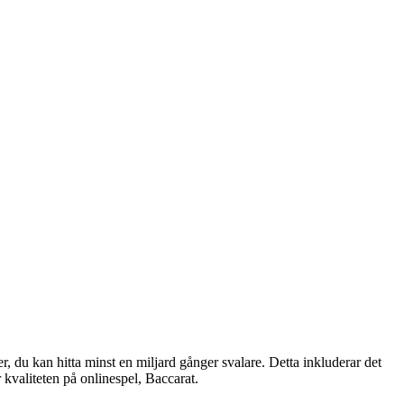
er, du kan hitta minst en miljard gånger svalare. Detta inkluderar det
 kvaliteten på onlinespel, Baccarat.