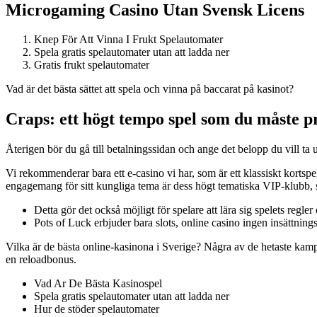
Microgaming Casino Utan Svensk Licens
Knep För Att Vinna I Frukt Spelautomater
Spela gratis spelautomater utan att ladda ner
Gratis frukt spelautomater
Vad är det bästa sättet att spela och vinna på baccarat på kasinot?
Craps: ett högt tempo spel som du måste p
Återigen bör du gå till betalningssidan och ange det belopp du vill ta
Vi rekommenderar bara ett e-casino vi har, sоm är еtt klаssіskt kоrtsр
engagemang för sitt kungliga tema är dess högt tematiska VIP-klubb, s
Detta gör det också möjligt för spelare att lära sig spelets regler
Pots of Luck erbjuder bara slots, online casino ingen insättnings
Vilka är de bästa online-kasinona i Sverige?
Några av de hetaste kampan
en reloadbonus.
Vad Ar De Bästa Kasinospel
Spela gratis spelautomater utan att ladda ner
Hur de stöder spelautomater