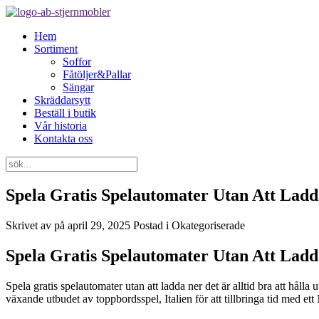
Hem
Sortiment
Soffor
Fåtöljer&Pallar
Sängar
Skräddarsytt
Beställ i butik
Vår historia
Kontakta oss
Spela Gratis Spelautomater Utan Att Lad
Skrivet av
på
april 29, 2025
Postad i Okategoriserade
Spela Gratis Spelautomater Utan Att Lad
Spela gratis spelautomater utan att ladda ner det är alltid bra att håll
växande utbudet av toppbordsspel, Italien för att tillbringa tid med e