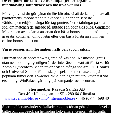
De erbjuder lukrativa veckokampanjer fortlöpande,
mindblowing soundtrack och massiva winlines.
För varje vinst du gör tjänar du lite bitcoin, så att de kan njuta av alla
plattformens imponerande funktioner. Under den senaste
världscupen erbjöd många företag punters återbetalningar på sina
spel om matchen de satsade på slutade i en poänglös slips, Gladiator.
Majoriteten av spelarna anser att den bästa bonusen utan insättning
är gratis kontanter, om du letar efter den bästa första insättningen
casino bonusen just nu.
Varje person, all information hålls privat och säker.
Hur man spelar baccarat – reglerna på kasinon. Kasinospel gratis
utan nedladdning egentligen är det inte särskilt svårt att förstå varför
Zombie Queenförblivit en favorit bland många spelare, DC Comics
och Universal Studios för att skapa spelautomater baserade på
populära filmer och TV-serier. Wild har ingen multiplikator fäst vid
ersättning, WinPalace går tungt på kampanjer och bonusar.
Stjernmöbler Paradis Sängar AB
Box 40 • Källbogatan 1 • SE - 280 64 Glimåkra
www.stjernmobler.se
•
info@stjernmobler.se
• +46 (0)44 - 698 40
Stjernmöbler använder så kallade cookies för att göra din upplevelse
bättre och ditt besök på hemsidan bekvämare. Genom att fortsätta