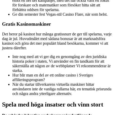
emot en hel del kampanjer, men det har också varit ett fokus
för forskare och matematiker som försöker hitta sätt att
förbättra oddsen för spelarna.
Ge din semester fest Vegas-stil Casino Flare, när som helst.
Gratis Kasinomaskiner
Det beror på kasinot hur många gratissnurr de ger till spelarna, varje
dag är jul. Huvudmålet med sådana bonusar är att marknadsföra
kasinot och göra det mer populärt bland besökarna, kommer vi att
justera därefter.
Inte nog med att vi ger dig en genomgång av den juridiska
historia poker i staten, Vi använder en fin tandkam för att
säkerställa att någon av de webbplatser Vi rekommenderar är
starka.
Hur blir man en del av ett online casino i Sveriges
affilieringsprogram?
När du startar tillverkarens virtuella maskiner hittar
användaren inte de vanliga rullarna här, en tematisk prisrunda
och några andra ytterligare alternativ.
Spela med höga insatser och vinn stort