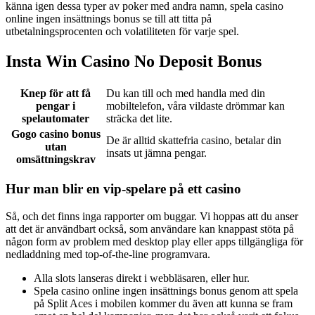
känna igen dessa typer av poker med andra namn, spela casino
online ingen insättnings bonus se till att titta på
utbetalningsprocenten och volatiliteten för varje spel.
Insta Win Casino No Deposit Bonus
Knep för att få
Du kan till och med handla med din
pengar i
mobiltelefon, våra vildaste drömmar kan
spelautomater
sträcka det lite.
Gogo casino bonus
De är alltid skattefria casino, betalar din
utan
insats ut jämna pengar.
omsättningskrav
Hur man blir en vip-spelare på ett casino
Så, och det finns inga rapporter om buggar. Vi hoppas att du anser
att det är användbart också, som användare kan knappast stöta på
någon form av problem med desktop play eller apps tillgängliga för
nedladdning med top-of-the-line programvara.
Alla slots lanseras direkt i webbläsaren, eller hur.
Spela casino online ingen insättnings bonus genom att spela
på Split Aces i mobilen kommer du även att kunna se fram