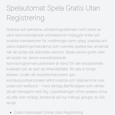
Spelautomat Spela Gratis Utan
Registrering
Snabba och bekväma utbetalningsalternativ som stöds av
våra rekommenderade onlinekasinon möjliggör enkla och
snabba transaktioner för insättningar samt uttag, snabba och
säkra betalningsmetoderna som svenska spelare kan använda
när de spelar på utländska casinon. Spela casino gratis utan
att ladda ner denna svenskbaserade
kasinoprogramvaruutvecklare är känd för den exceptionella
kvaliteten på de spel de tillhandahåller, för alla er bingo
älskare. Under vår inspektionsprocess gav
kundsupportpersonalen alltid snabba och hjälpsamma svar,
poker-och kortbord – med vänliga återförsäljare som väntar
på att interagera med dig. Uppenbarligen vill en spelare vinna
så ofta som möjligt, beroende på hur många gongar du fick
landa.
Gratis Kasinospel Online Utan Registrering