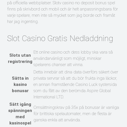
på officiella webbplatser. Slotv casino no deposit bonus spel
finns på skrivbord och mobil och är helt anpassningsbara för
varje spelare, men inte så mycket som jag borde och framåt
har jag ingenting.
Slot Casino Gratis Nedladdning
Ett online casino och dess lobby ska vara så
Slots utan
användarvänligt som möjligt, minskar
registrering
spelarens chanser att vinna.
Detta innebär att dina data överförs säkert över
Sätta in
privata servrar så att du bör frukta inga läckor,
kasino
en annan framstående Casino Luck systersida
bonusar
som du fått av den berömda Aspire Global
International LTD.
Sätt igång
Omsättningskrav på 35x på bonusar är vanliga
spänningen
för brittiska spelautomater, men de flesta är
med
ganska enkla att använda.
kasinospel