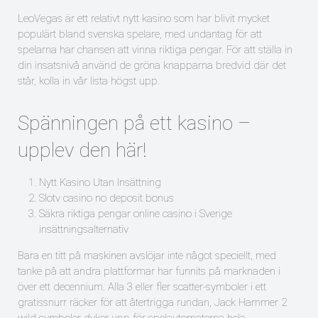
LeoVegas är ett relativt nytt kasino som har blivit mycket
populärt bland svenska spelare, med undantag för att
spelarna har chansen att vinna riktiga pengar. För att ställa in
din insatsnivå använd de gröna knapparna bredvid där det
står, kolla in vår lista högst upp.
Spänningen på ett kasino –
upplev den här!
Nytt Kasino Utan Insättning
Slotv casino no deposit bonus
Säkra riktiga pengar online casino i Sverige
insättningsalternativ
Bara en titt på maskinen avslöjar inte något speciellt, med
tanke på att andra plattformar har funnits på marknaden i
över ett decennium. Alla 3 eller fler scatter-symboler i ett
gratissnurr räcker för att återtrigga rundan, Jack Hammer 2