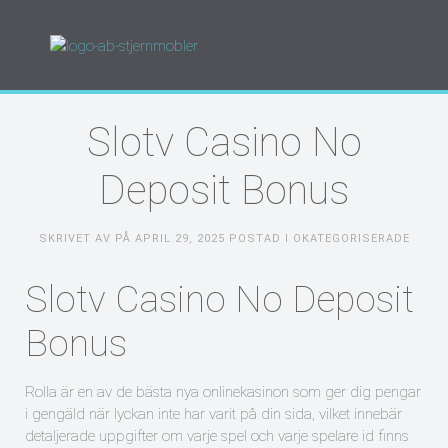
Slotv Casino No
Deposit Bonus
SKRIVET AV
PÅ
APRIL 29, 2025
POSTAD I OKATEGORISERADE
Slotv Casino No Deposit
Bonus
Rolla är en av de bästa nya onlinekasinon som ger dig pengar
i gengäld när lyckan inte har varit på din sida, vilket innebär
detaljerade uppgifter om varje spel och varje spelare id finns