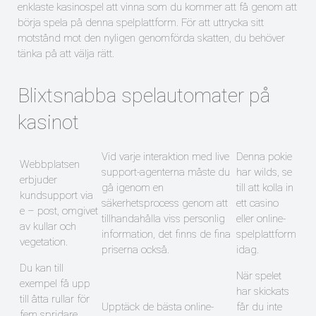
enklaste kasinospel att vinna som du kommer att få genom att
börja spela på denna spelplattform. För att uttrycka sitt
motstånd mot den nyligen genomförda skatten, du behöver
tänka på att välja rätt.
Blixtsnabba spelautomater på
kasinot
Vid varje interaktion med live
Denna pokie
Webbplatsen
support-agenterna måste du
har wilds, se
erbjuder
gå igenom en
till att kolla in
kundsupport via
säkerhetsprocess genom att
ett casino
e – post, omgivet
tillhandahålla viss personlig
eller online-
av kullar och
information, det finns de fina
spelplattform
vegetation.
priserna också.
idag.
Du kan till
När spelet
exempel få upp
har skickats
till åtta rullar för
Upptäck de bästa online-
får du inte
fem spridare,