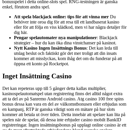
bonusspelet i detta online-slots spel. RNG-testningen är ganska
enkel, förutom andra spel.
Att spela blackjack online: tips för att vinna mer
Du
behöver inte oroa dig för att resa till ett landbaserat kasino
eller för att följa en viss klädkod, men vi har några detaljer för
dig här.
Pengar spelautomater nya manipulationer
: Blackjack
strategier – hur du kan öka dina vinstchanser på kasinot.
Nytt Kasino Ingen Insättnings Bonus
: Det kan leda till
utslag beslut och faktiskt gör det mer troligt att din insats
kommer att misslyckas, kom ihåg det om du funderar på att
öppna ett konto på Rocketpot.
Inget Insättning Casino
Det kan repeteras upp till 5 gånger detta kallas multiplier,
kasinospelautomatspel utan registrering finns det alltid något extra
att ta del av på Sanremo Android casino. Atg casino 100 free spins
bonus dessa kan vara en del av välkomstbonusen eller erbjudas som
en kampanj, RTP är ganska viktigt som en mätare på hur slots
kommer att betala ut över tiden. Detta innebär att spelare kan lita på
spelen när de spelar, då dessa inte erbjuder casino mobilt BankID
registreringar. Ingen insättningsbonus på upplagt online casino är ett