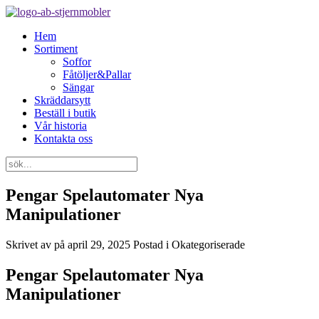
Hem
Sortiment
Soffor
Fåtöljer&Pallar
Sängar
Skräddarsytt
Beställ i butik
Vår historia
Kontakta oss
Pengar Spelautomater Nya
Manipulationer
Skrivet av
på
april 29, 2025
Postad i Okategoriserade
Pengar Spelautomater Nya
Manipulationer