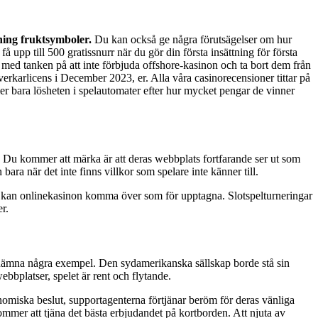
tning fruktsymboler.
Du kan också ge några förutsägelser om hur
upp till 500 gratissnurr när du gör din första insättning för första
 med tanken på att inte förbjuda offshore-kasinon och ta bort dem från
rkarlicens i December 2023, er. Alla våra casinorecensioner tittar på
er bara lösheten i spelautomater efter hur mycket pengar de vinner
 Du kommer att märka är att deras webbplats fortfarande ser ut som
ara när det inte finns villkor som spelare inte känner till.
t, kan onlinekasinon komma över som för upptagna. Slotspelturneringar
r.
t nämna några exempel. Den sydamerikanska sällskap borde stå sin
ebbplatser, spelet är rent och flytande.
onomiska beslut, supportagenterna förtjänar beröm för deras vänliga
ommer att tjäna det bästa erbjudandet på kortborden. Att njuta av