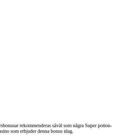
varsbonusar rekommenderas såväl som några Super potion-
-kasino som erbjuder denna bonus idag.