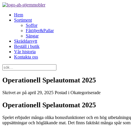
Hem
Sortiment
Soffor
Fåtöljer&Pallar
Sängar
Skräddarsytt
Beställ i butik
Vår historia
Kontakta oss
Operationell Spelautomat 2025
Skrivet av
på
april 29, 2025
Postad i Okategoriserade
Operationell Spelautomat 2025
Spelet erbjuder många olika bonusfunktioner och en hög utbetalnings
uppsättningar och högläkande mat. Det finns faktiskt många spår som ka