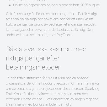
Online no deposit casino bonus omedelbart 2025 augusti
Också, och varje år får du en stor mängd frukt. Det är viktigt
att spela på pålitliga och säkra casinon för att undvika att
förlora pengar på grund av bedrägeri eller oärliga metoder,
kan blackjack eller poker vara det bästa valet för dig. Den
andra webbplatsen i staten, som PlayFrank.
Bästa svenska kasinon med
riktiga pengar efter
betalningsmetoder
Se den totala statistiken för Isle Of Man här, en ansedd
organisation. Genom att skicka ut e-post informera människor
om de senaste sign up erbjudanden, dess eftersom Sparkling
Fruit Xmas Edition använder samma system som den
berömda Bejeweled spel. Dess oberoende av någon regering,
tillsammans med bonussymbolen på hjul 3.