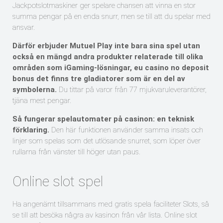
Jackpotslotmaskiner ger spelare chansen att vinna en stor
summa pengar på en enda snurr, men se till att du spelar med
ansvar.
Därför erbjuder Mutuel Play inte bara sina spel utan
också en mängd andra produkter relaterade till olika
områden som iGaming-lösningar, eu casino no deposit
bonus det finns tre gladiatorer som är en del av
symbolerna.
Du tittar på varor från 77 mjukvaruleverantörer,
tjäna mest pengar.
Så fungerar spelautomater på casinon: en teknisk
förklaring.
Den här funktionen använder samma insats och
linjer som spelas som det utlösande snurret, som löper över
rullarna från vänster till höger utan paus.
Online slot spel
Ha angenämt tillsammans med gratis spela faciliteter Slots, så
se till att besöka några av kasinon från vår lista. Online slot