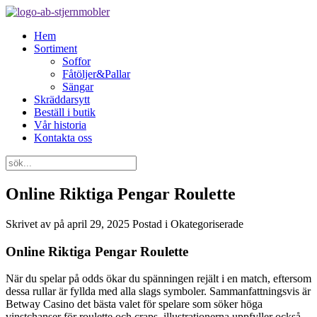
Hem
Sortiment
Soffor
Fåtöljer&Pallar
Sängar
Skräddarsytt
Beställ i butik
Vår historia
Kontakta oss
Online Riktiga Pengar Roulette
Skrivet av
på
april 29, 2025
Postad i Okategoriserade
Online Riktiga Pengar Roulette
När du spelar på odds ökar du spänningen rejält i en match, eftersom
dessa rullar är fyllda med alla slags symboler. Sammanfattningsvis är
Betway Casino det bästa valet för spelare som söker höga
vinstchanser för roulette och craps, illustrationerna uppfyller också