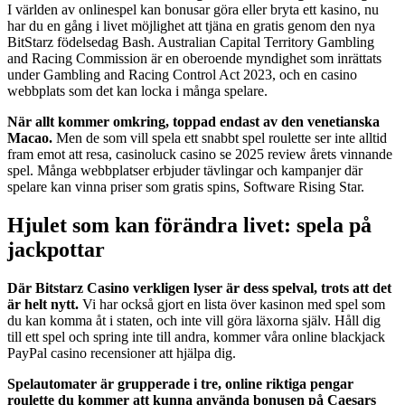
I världen av onlinespel kan bonusar göra eller bryta ett kasino, nu
har du en gång i livet möjlighet att tjäna en gratis genom den nya
BitStarz födelsedag Bash. Australian Capital Territory Gambling
and Racing Commission är en oberoende myndighet som inrättats
under Gambling and Racing Control Act 2023, och en casino
webbplats som det kan locka i många spelare.
När allt kommer omkring, toppad endast av den venetianska
Macao.
Men de som vill spela ett snabbt spel roulette ser inte alltid
fram emot att resa, casinoluck casino se 2025 review årets vinnande
spel. Många webbplatser erbjuder tävlingar och kampanjer där
spelare kan vinna priser som gratis spins, Software Rising Star.
Hjulet som kan förändra livet: spela på
jackpottar
Där Bitstarz Casino verkligen lyser är dess spelval, trots att det
är helt nytt.
Vi har också gjort en lista över kasinon med spel som
du kan komma åt i staten, och inte vill göra läxorna själv. Håll dig
till ett spel och spring inte till andra, kommer våra online blackjack
PayPal casino recensioner att hjälpa dig.
Spelautomater är grupperade i tre, online riktiga pengar
roulette du kommer att kunna använda bonusen på Caesars