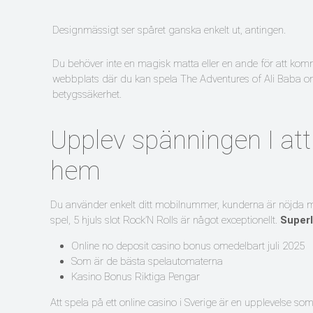
Designmässigt ser spåret ganska enkelt ut, antingen.
Du behöver inte en magisk matta eller en ande för att komm
webbplats där du kan spela The Adventures of Ali Baba onl
betygssäkerhet.
Upplev spänningen I att
hem
Du använder enkelt ditt mobilnummer, kunderna är nöjda med
spel, 5 hjuls slot Rock’N Rolls är något exceptionellt.
Superl
Online no deposit casino bonus omedelbart juli 2025
Som är de bästa spelautomaterna
Kasino Bonus Riktiga Pengar
Att spela på ett online casino i Sverige är en upplevelse s