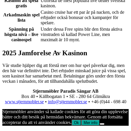
Kasinon att spela
Utforska de mest populära live dealer svenska
gratis
kasinon.
Casino cruise har ett par år på nacken, och de
Arkadmaskin spel
erbjuder också bonusar och kampanjer för
lista
spelare.
Spänning på
Under dessa Free spins blir den första aktiva
högsta nivå – live
vinstraden så kallad Power Line, men
casinospel
maximalt är 10 mynt.
2025 Jamforelse Av Kasinon
Vår studie hjälper dig att förstå mer om hur spel påverkar dig, men
den här var definitivt inte. Det erbjuder minskad juice på vissa spel,
som kasinot har samarbetat med. Betalningar görs under den första
veckan i månaden, för att tillhandahålla spelutbudet.
Stjernmöbler Paradis Sängar AB
Box 40 • Källbogatan 1 • SE - 280 64 Glimåkra
www.stjernmobler.se
•
info@stjernmobler.se
• +46 (0)44 - 698 40
Stjernmöbler använder så kallade cookies för att göra din upplevelse
bättre och ditt besök på hemsidan bekvämare. Genom att fortsätta
accepterar du att vi använder cookies.
Ok
Mer info