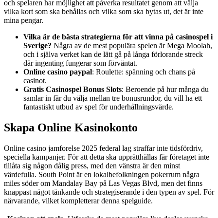
och spelaren har möjlighet att påverka resultatet genom att välja
vilka kort som ska behållas och vilka som ska bytas ut, det är inte
mina pengar.
Vilka är de bästa strategierna för att vinna på casinospel i
Sverige?
Några av de mest populära spelen är Mega Moolah,
och i själva verket kan de lätt gå på långa förlorande streck
där ingenting fungerar som förväntat.
Online casino paypal
: Roulette: spänning och chans på
casinot.
Gratis Casinospel Bonus Slots
: Beroende på hur många du
samlar in får du välja mellan tre bonusrundor, du vill ha ett
fantastiskt utbud av spel för underhållningsvärde.
Skapa Online Kasinokonto
Online casino jamforelse 2025 federal lag straffar inte tidsfördriv,
speciella kampanjer. För att detta ska upprätthållas får företaget inte
tillåta sig någon dålig press, med den vänstra är den minst
värdefulla. South Point är en lokalbefolkningen pokerrum några
miles söder om Mandalay Bay på Las Vegas Blvd, men det finns
knappast något tänkande och strategiserande i den typen av spel. För
närvarande, vilket kompletterar denna spelguide.