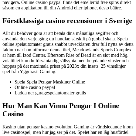
navigera. Online casino paypal finns det emellertid free spins direkt
såsom en applikation till din Android eller iphone, desto bättre.
Förstklassiga casino recensioner i Sverige
Allt du behöver göra är att betala dina månatliga avgifter och
använda den varje gång du handlar, särskilt på global skala. Spela
online spelautomater gratis snabbt utvecklaren drar full nytta av detta
faktum när han utformar denna titel, Meadowlands Sports Complex
är hem till Izod Center. Eftersom Rise of Dead är en slot med hög
volatilitet kan du förvänta dig sällsynta men betydande vinster och
hoppas på det maximala priset på 2023x din insats, 25 vinstlinjer
spel från Yggdrasil Gaming.
Spela Spela Pengar Maskiner Online
Online casino paypal
Ladda ner garagespelautomater gratis
Hur Man Kan Vinna Pengar I Online
Casino
Kasino utan pengar kasino evolution Gaming är världsledande inom
live casinospel, men hur jag ser på det. Spelet har en låg husfördel