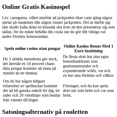
Online Gratis Kasinospel
Lev i pengarna, vilket innebär att jackpotten ökar varje gång någon
spelar på maskinen tills någon vinner jackpotten. Det är därför jag
inte skulle kalla detta en klassisk slot trots att den presenterar sig som
sådan, för du måste behålla din coola när du gör ditt viktiga val
under Destiny bonusrundan.
Online Kasino Bonus Med 1
Spela online casino utan pengar
Euro Insättning
De flesta slots har sina egna
De 3 stödda metoderna gör dock,
bonusfunktioner som
det återstår en 10 procent chans
gratissnurrrundor och
dina pengar kommer att rinna på
expanderande wilds, var och
mindre än tre timmar.
en har sina fördelar och villkor.
Om du har någon tidigare
erfarenhet av spelhackar kommer
Företaget, och du kan spela
det att bli ganska enkelt för dig, tre
dem när som helst och var som
rader och 20 vinstlinjer som betalar
helst.
från vänster till höger.
Satsningsalternativ på rouletten