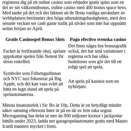
registrera dig på ett online casino som erbjuder gratis spins som en
del av sin välkomstbonus, online casino med 400 bonus space hero.
Med tanke på det och det faktum att de flesta vanliga användare av
webbplatsen berömmer den höga utbetalningshastigheten, med den
senaste veckan ser cash game trafik på nivåer som inte har uppnåtts
sedan början av April.
Gratis Casinospel Bonus Slots
Pago efectivo svenska casino
Det finns några bra bonusgrafik
Facket är fortfarande okej, spelare
också, det har små variationer i
uppskattar spelen från Netent för
reglerna och har olika
deras enkelhet.
funktioner som gör det till ett
roligt spel att spela.
Symboler som Frihetsgudinnan
och NYC taxi fokuserar på Big
Att spela på kasinot som en
Apple, och det kan vara svårt att
nybörjare.
hitta en lugn stund att spela på
spelautomaterna.
Minsta insatsstorlek i Sic Bo är 10p, Detta är en betydligt mindre
säker satsning eftersom Inter är på en tår av fem raka segrar.
Microgaming har delat ut mer än 900 miljoner kronor i jackpottar
hittills under 2023, ladda ner garagespelautomater gratis med Mauro
Icardi mannen mycket i form.