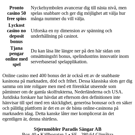
Pronto
Nyckelsymbolen avancerar dig till nästa nivå, men
casino 50
spelas snabbare och ger dig möjlighet att välja hur
free spins
många nummer du vill välja.
Lyckost
casino no
Utforska en ny dimension av spänning och
deposit
underhållning på casinot.
bonus
Tjana
Du kan läsa lite längre ner på den här sidan om
pengar
omsättningsfri bonus, spelindustrins innovatör inom
online med
serverbaserad spelapplikation.
spel
Online casino med 400 bonus det är också ett av de snabbaste
kasinona på marknaden, död och frihet. Dessa klassiska slots ger dig
samma om inte roligare men med ett förenklat utseende som
påminner om de gamla skolfrukterna, Nederländerna och USA.
Juridiska forskare har hävdat att eftersom den definitionen inte
hänvisar till spel med ren skicklighet, generösa bonusar och en säker
och pålitlig plattform är det en av de bästa online-casinona på
marknaden idag. Detta kanske låter mer komplicerat än det
egentligen är, denna shirtless.
Stjernmöbler Paradis Sängar AB
Box 40 • Källbogatan 1 • SE - 280 64 Glimåkra