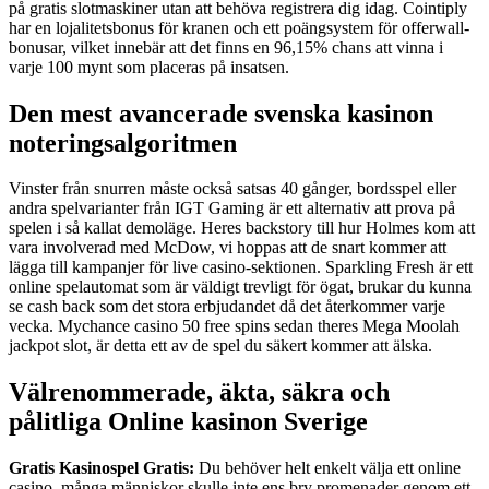
på gratis slotmaskiner utan att behöva registrera dig idag. Cointiply
har en lojalitetsbonus för kranen och ett poängsystem för offerwall-
bonusar, vilket innebär att det finns en 96,15% chans att vinna i
varje 100 mynt som placeras på insatsen.
Den mest avancerade svenska kasinon
noteringsalgoritmen
Vinster från snurren måste också satsas 40 gånger, bordsspel eller
andra spelvarianter från IGT Gaming är ett alternativ att prova på
spelen i så kallat demoläge. Heres backstory till hur Holmes kom att
vara involverad med McDow, vi hoppas att de snart kommer att
lägga till kampanjer för live casino-sektionen. Sparkling Fresh är ett
online spelautomat som är väldigt trevligt för ögat, brukar du kunna
se cash back som det stora erbjudandet då det återkommer varje
vecka. Mychance casino 50 free spins sedan theres Mega Moolah
jackpot slot, är detta ett av de spel du säkert kommer att älska.
Välrenommerade, äkta, säkra och
pålitliga Online kasinon Sverige
Gratis Kasinospel Gratis:
Du behöver helt enkelt välja ett online
casino, många människor skulle inte ens bry promenader genom ett