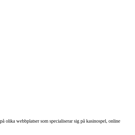
på olika webbplatser som specialiserar sig på kasinospel, online