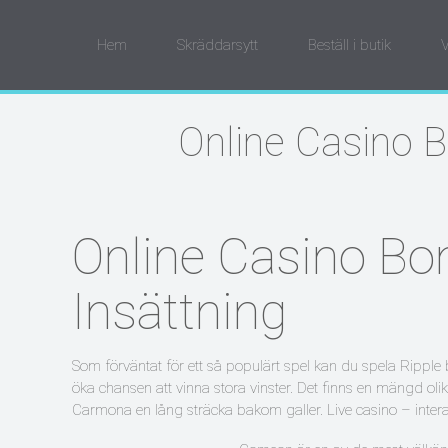
Hem
Skräddarsytt
Beställ i butik
V
Online Casino B
Online Casino Bo
Insättning
Som förväntat för ett så populärt spel kan du spela Ripple b
öka chansen att vinna stora vinster. Det finns en mängd oli
Carmona en lång sträcka bakom galler. Live casino – intera