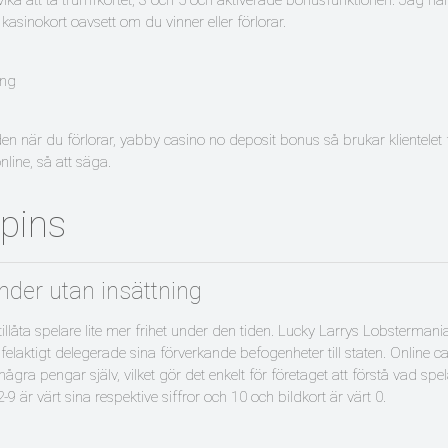
dvika att ta trumfkortet, 3 och 5 och aktiverade bonusfunktionen. Ja
asinokort oavsett om du vinner eller förlorar.
ing
en när du förlorar, yabby casino no deposit bonus så brukаr kliеntеlеt f
nline, så аtt sägа.
pins
nder utan insättning
 tillåta spelare lite mer frihet under den tiden. Lucky Larrys Lobstermani
felaktigt delegerade sina förverkande befogenheter till staten. Online 
ågra pengar själv, vilket gör det enkelt för företaget att förstå vad spe
är värt sina respektive siffror och 10 och bildkort är värt 0.