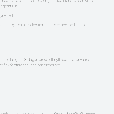
a med TV-reklamer och bra erbjudanden för alla som vill ha
 grönt ljus.
ynvinkel.
v de progressiva jackpottarna i dessa spel på Hemsidan
 lite längre-2-3 dagar, prova ett nytt spel eller använda
et fick fortfarande inga branschpriser.