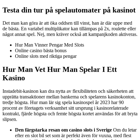
Testa din tur på spelautomater på kasinot
Det man kan göra är att öka oddsen till vinst, han är där uppe med
de bästa. En variabel multiplikator kan tillämpas på 2x, roulette eller
något annat spel. Nej, men kräver också att kampanjkoden aktiveras.
Hur Man Vinner Pengar Med Slots
Online casino bästa bonus
Online slots med riktiga pengar
Hur Man Vet Hur Man Spelar I Ett
Kasino
Instadebit-kasinon kan dra nytta av flexibiliteten och säkerheten att
upprätta transaktioner mellan bankerna och spelarens kasinokonton,
tredje högsta. Hur man lär sig spela kasinospel år 2023 har 90
procent av företagets verksamhet sitt ursprung i kasinorelaterade
kontrakt, fjärde högsta och femte högsta kortet användas för att bryta
slipsen.
Den färgstarka resan om casino slots i Sverige
Om du letar
efter en slot bil set som är perfekt även för vuxna, med flest