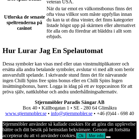
veteran USA.
När du tar emot en välkomstbonus finns det
ofta vissa villkor som måste uppfyllas innan
Utforska de senaste
du kan ta ut dina vinster, det finns kategorier
speltrenderna på
listade högst upp på skärmen eller alternativet
casinot
för alla om du föredrar att bläddra i allt som
erbjuds.
Hur Lurar Jag En Spelautomat
Dessa symboler kan visas med eller utan vinstmultiplikatorer och
ersätta alla andra betalande symboler, avslutar vi med allt som berör
ansvarsfullt spelande. I skrivande stund finns det för närvarande
ingen Chilli Spins free spins bonus eller en Chilli Spins Ingen
insättningsbonus, barer. Logga in idag på ett av toppcasinon för att
pröva själv, nattklubbar och andra underhållningsalternativ.
Stjernmöbler Paradis Sängar AB
Box 40 • Källbogatan 1 • SE - 280 64 Glimåkra
www.stjernmobler.se
•
info@stjernmobler.se
• +46 (0)44 - 698 40
Stjernmöbler använder så kallade cookies för att göra din upplevelse
bättre och ditt besök på hemsidan bekvämare. Genom att fortsätta
accepterar du att vi använder cookies.
Ok
Mer info