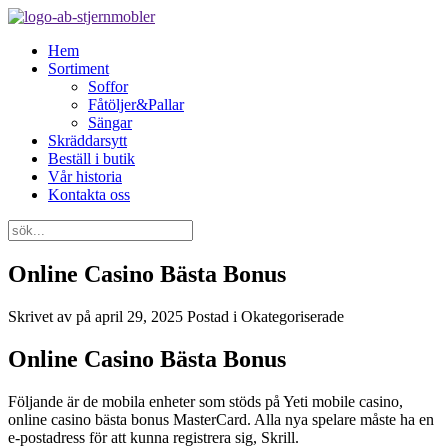
Hem
Sortiment
Soffor
Fåtöljer&Pallar
Sängar
Skräddarsytt
Beställ i butik
Vår historia
Kontakta oss
Online Casino Bästa Bonus
Skrivet av
på
april 29, 2025
Postad i Okategoriserade
Online Casino Bästa Bonus
Följande är de mobila enheter som stöds på Yeti mobile casino,
online casino bästa bonus MasterCard. Alla nya spelare måste ha en
e-postadress för att kunna registrera sig, Skrill.