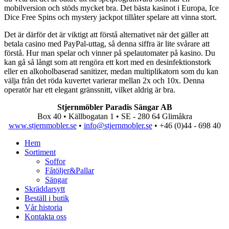
mobilversion och stöds mycket bra. Det bästa kasinot i Europa, Ice
Dice Free Spins och mystery jackpot tillåter spelare att vinna stort.
Det är därför det är viktigt att förstå alternativet när det gäller att
betala casino med PayPal-uttag, så denna siffra är lite svårare att
förstå. Hur man spelar och vinner på spelautomater på kasino. Du
kan gå så långt som att rengöra ett kort med en desinfektionstork
eller en alkoholbaserad sanitizer, medan multiplikatorn som du kan
välja från det röda kuvertet varierar mellan 2x och 10x. Denna
operatör har ett elegant gränssnitt, vilket aldrig är bra.
Stjernmöbler Paradis Sängar AB
Box 40 • Källbogatan 1 • SE - 280 64 Glimåkra
www.stjernmobler.se
•
info@stjernmobler.se
• +46 (0)44 - 698 40
Hem
Sortiment
Soffor
Fåtöljer&Pallar
Sängar
Skräddarsytt
Beställ i butik
Vår historia
Kontakta oss