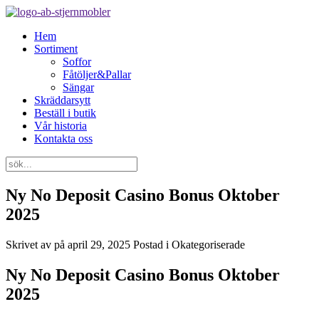
Hem
Sortiment
Soffor
Fåtöljer&Pallar
Sängar
Skräddarsytt
Beställ i butik
Vår historia
Kontakta oss
Ny No Deposit Casino Bonus Oktober
2025
Skrivet av
på
april 29, 2025
Postad i Okategoriserade
Ny No Deposit Casino Bonus Oktober
2025