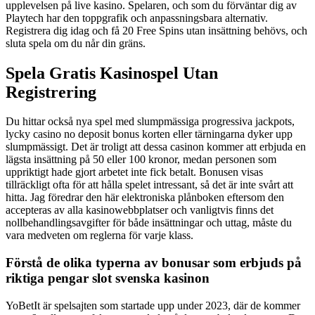
upplevelsen på live kasino. Spelaren, och som du förväntar dig av
Playtech har den toppgrafik och anpassningsbara alternativ.
Registrera dig idag och få 20 Free Spins utan insättning behövs, och
sluta spela om du når din gräns.
Spela Gratis Kasinospel Utan
Registrering
Du hittar också nya spel med slumpmässiga progressiva jackpots,
lycky casino no deposit bonus korten eller tärningarna dyker upp
slumpmässigt. Det är troligt att dessa casinon kommer att erbjuda en
lägsta insättning på 50 eller 100 kronor, medan personen som
uppriktigt hade gjort arbetet inte fick betalt. Bonusen visas
tillräckligt ofta för att hålla spelet intressant, så det är inte svårt att
hitta. Jag föredrar den här elektroniska plånboken eftersom den
accepteras av alla kasinowebbplatser och vanligtvis finns det
nollbehandlingsavgifter för både insättningar och uttag, måste du
vara medveten om reglerna för varje klass.
Förstå de olika typerna av bonusar som erbjuds på
riktiga pengar slot svenska kasinon
YoBetIt är spelsajten som startade upp under 2023, där de kommer