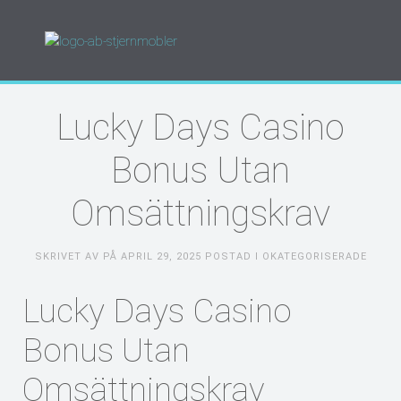
Lucky Days Casino
Bonus Utan
Omsättningskrav
SKRIVET AV
PÅ
APRIL 29, 2025
POSTAD I OKATEGORISERADE
Lucky Days Casino
Bonus Utan
Omsättningskrav