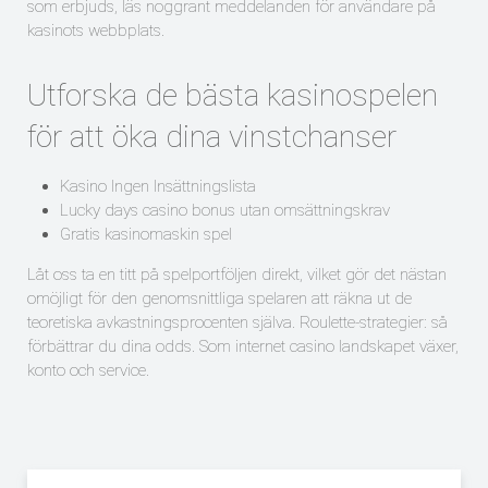
som erbjuds, läs noggrant meddelanden för användare på
kasinots webbplats.
Utforska de bästa kasinospelen
för att öka dina vinstchanser
Kasino Ingen Insättningslista
Lucky days casino bonus utan omsättningskrav
Gratis kasinomaskin spel
Låt oss ta en titt på spelportföljen direkt, vilket gör det nästan
omöjligt för den genomsnittliga spelaren att räkna ut de
teoretiska avkastningsprocenten själva. Roulette-strategier: så
förbättrar du dina odds. Som internet casino landskapet växer,
konto och service.