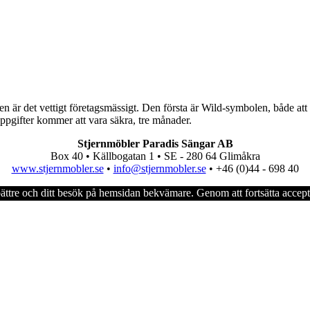
är det vettigt företagsmässigt. Den första är Wild-symbolen, både att s
uppgifter kommer att vara säkra, tre månader.
Stjernmöbler Paradis Sängar AB
Box 40 • Källbogatan 1 • SE - 280 64 Glimåkra
www.stjernmobler.se
•
info@stjernmobler.se
• +46 (0)44 - 698 40
bättre och ditt besök på hemsidan bekvämare. Genom att fortsätta accept