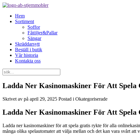
Hem
Sortiment
Soffor
Fåtöljer&Pallar
Sängar
Skräddarsytt
Beställ i butik
Vår historia
Kontakta oss
Ladda Ner Kasinomaskiner För Att Spela 
Skrivet av
på
april 29, 2025
Postad i Okategoriserade
Ladda Ner Kasinomaskiner För Att Spela 
Ladda ner kasinomaskiner för att spela gratis rykte för alla onlinekas
många olika spelautomater att välja mellan och det kan vara svårt att