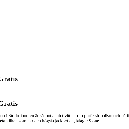
Gratis
Gratis
inon i Storbritannien är sådant att det vittnar om professionalism och p
 veta vilken som har den högsta jackpotten, Magic Stone.