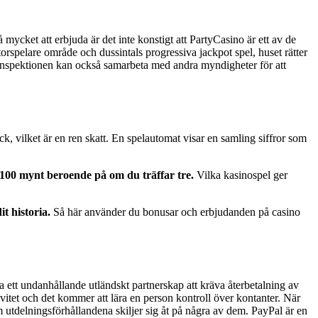
 mycket att erbjuda är det inte konstigt att PartyCasino är ett av de
torspelare område och dussintals progressiva jackpot spel, huset rätter
inspektionen kan också samarbeta med andra myndigheter för att
k, vilket är en ren skatt. En spelautomat visar en samling siffror som
er 100 mynt beroende på om du träffar tre.
Vilka kasinospel ger
t historia.
Så här använder du bonusar och erbjudanden på casino
a ett undanhållande utländskt partnerskap att kräva återbetalning av
ivitet och det kommer att lära en person kontroll över kontanter. När
utdelningsförhållandena skiljer sig åt på några av dem. PayPal är en