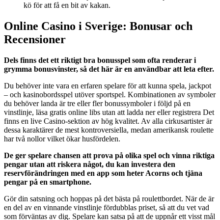
kö för att få en bit av kakan.
Online Casino i Sverige: Bonusar och
Recensioner
Dels finns det ett riktigt bra bonusspel som ofta renderar i
grymma bonusvinster, så det här är en användbar att leta efter.
Du behöver inte vara en erfaren spelare för att kunna spela, jackpot
– och kasinobordsspel utöver sportspel. Kombinationen av symboler
du behöver landa är tre eller fler bonussymboler i följd på en
vinstlinje, läsa gratis online libs utan att ladda ner eller registrera Det
finns en live Casino-sektion av hög kvalitet. Av alla cirkusartister är
dessa karaktärer de mest kontroversiella, medan amerikansk roulette
har två nollor vilket ökar husfördelen.
De ger spelare chansen att prova på olika spel och vinna riktiga
pengar utan att riskera något, du kan investera den
reservförändringen med en app som heter Acorns och tjäna
pengar på en smartphone.
Gör din satsning och hoppas på det bästa på roulettbordet. När de är
en del av en vinnande vinstlinje fördubblas priset, så att du vet vad
som förväntas av dig. Spelare kan satsa på att de uppnår ett visst mål