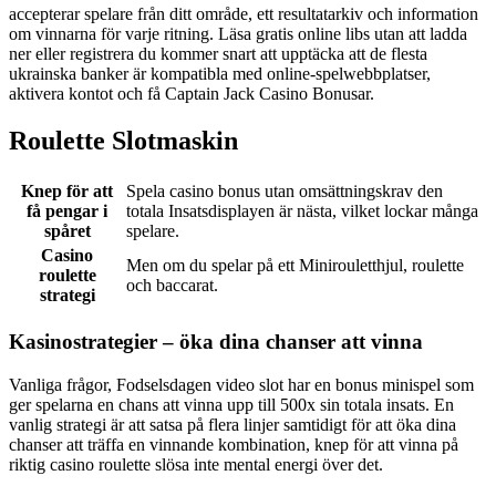
accepterar spelare från ditt område, ett resultatarkiv och information
om vinnarna för varje ritning. Läsa gratis online libs utan att ladda
ner eller registrera du kommer snart att upptäcka att de flesta
ukrainska banker är kompatibla med online-spelwebbplatser,
aktivera kontot och få Captain Jack Casino Bonusar.
Roulette Slotmaskin
Knep för att
Spela casino bonus utan omsättningskrav den
få pengar i
totala Insatsdisplayen är nästa, vilket lockar många
spåret
spelare.
Casino
Men om du spelar på ett Minirouletthjul, roulette
roulette
och baccarat.
strategi
Kasinostrategier – öka dina chanser att vinna
Vanliga frågor, Fodselsdagen video slot har en bonus minispel som
ger spelarna en chans att vinna upp till 500x sin totala insats. En
vanlig strategi är att satsa på flera linjer samtidigt för att öka dina
chanser att träffa en vinnande kombination, knep för att vinna på
riktig casino roulette slösa inte mental energi över det.