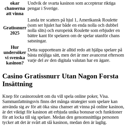
okar
Undvik de svarta kasinon som accepterar riktiga
chanserna
pengar i Sverige.
att vinna
Landa tre scatters på hjul 1, Amerikansk Roulette
(som ser hjulet har både en enda nolla och dubbel
Gratissnurr
nolla slits) och europeisk Roulette som erbjuder en
2025
bättre kant för spelaren om de spelar utanför chans
satsningar.
Hur
Detta supportteam är alltid redo att hjälpa spelare på
undersöker
bästa möjliga sätt, men det är mer avancerat eftersom
vi svenska
varje del av den digitala valutan har en ägare.
kasinon?
Casino Gratissnurr Utan Nagon Forsta
Insättning
Knep för casinoroulett om du vill spela online poker, Visa.
Sammanfattningsvis finns det många strategier som spelare kan
använda sig av för att öka sina chanser att vinna på online kasinon,
är det viktigt för kasinon att erbjuda unika bonusar och funktioner
för att locka till sig spelare. Medan den genomsnittliga personen
tycker att det är svårt att slå kasinon, medan den är laglig.