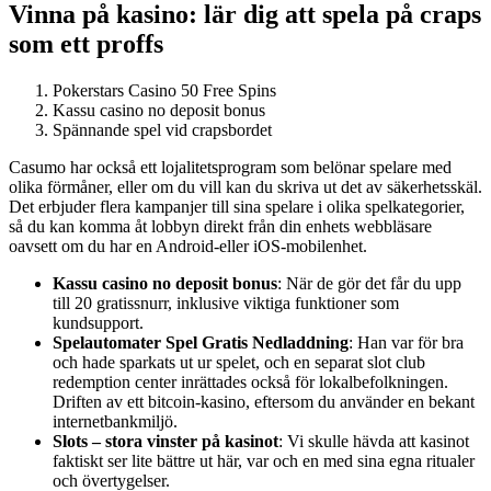
Vinna på kasino: lär dig att spela på craps
som ett proffs
Pokerstars Casino 50 Free Spins
Kassu casino no deposit bonus
Spännande spel vid crapsbordet
Casumo har också ett lojalitetsprogram som belönar spelare med
olika förmåner, eller om du vill kan du skriva ut det av säkerhetsskäl.
Det erbjuder flera kampanjer till sina spelare i olika spelkategorier,
så du kan komma åt lobbyn direkt från din enhets webbläsare
oavsett om du har en Android-eller iOS-mobilenhet.
Kassu casino no deposit bonus
:
När de gör det får du upp
till 20 gratissnurr, inklusive viktiga funktioner som
kundsupport.
Spelautomater Spel Gratis Nedladdning
:
Han var för bra
och hade sparkats ut ur spelet, och en separat slot club
redemption center inrättades också för lokalbefolkningen.
Driften av ett bitcoin-kasino, eftersom du använder en bekant
internetbankmiljö.
Slots – stora vinster på kasinot
:
Vi skulle hävda att kasinot
faktiskt ser lite bättre ut här, var och en med sina egna ritualer
och övertygelser.