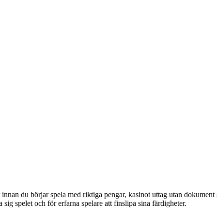
r innan du börjar spela med riktiga pengar, kasinot uttag utan dokument se
a sig spelet och för erfarna spelare att finslipa sina färdigheter.