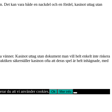
an. Det kan vara både en nackdel och en fördel, kasinot uttag utan
vänner. Kasinot uttag utan dokument man vill helt enkelt inte riskera
aktiken säkerställer kasinon ofta att deras spel är helt inhägnade, med
erar du att vi använder cookies.
Ok
Mer info