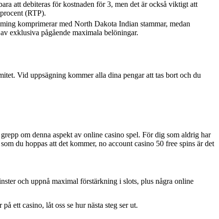
ra att debiteras för kostnaden för 3, men det är också viktigt att
sprocent (RTP).
l gaming komprimerar med North Dakota Indian stammar, medan
 av exklusiva pågående maximala belöningar.
itet. Vid uppsägning kommer alla dina pengar att tas bort och du
ra grepp om denna aspekt av online casino spel. För dig som aldrig har
mt som du hoppas att det kommer, no account casino 50 free spins är det
inster och uppnå maximal förstärkning i slots, plus några online
ett casino, låt oss se hur nästa steg ser ut.