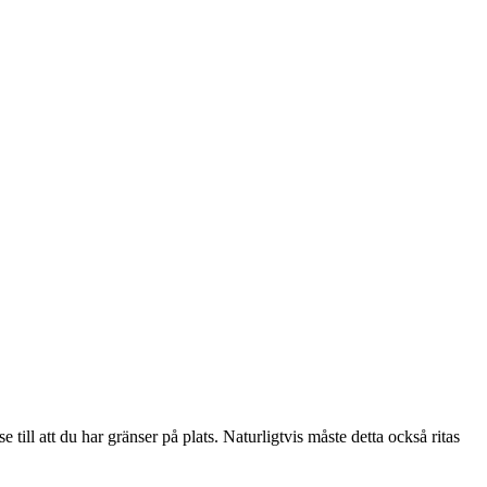
 till att du har gränser på plats. Naturligtvis måste detta också ritas