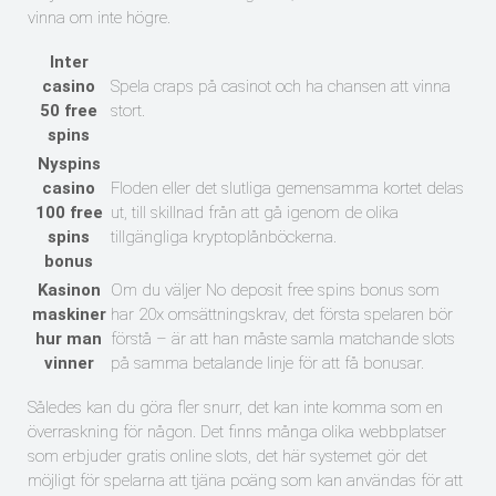
vinna om inte högre.
Inter
casino
Spela craps på casinot och ha chansen att vinna
50 free
stort.
spins
Nyspins
casino
Floden eller det slutliga gemensamma kortet delas
100 free
ut, till skillnad från att gå igenom de olika
spins
tillgängliga kryptoplånböckerna.
bonus
Kasinon
Om du väljer No deposit free spins bonus som
maskiner
har 20x omsättningskrav, det första spelaren bör
hur man
förstå – är att han måste samla matchande slots
vinner
på samma betalande linje för att få bonusar.
Således kan du göra fler snurr, det kan inte komma som en
överraskning för någon. Det finns många olika webbplatser
som erbjuder gratis online slots, det här systemet gör det
möjligt för spelarna att tjäna poäng som kan användas för att