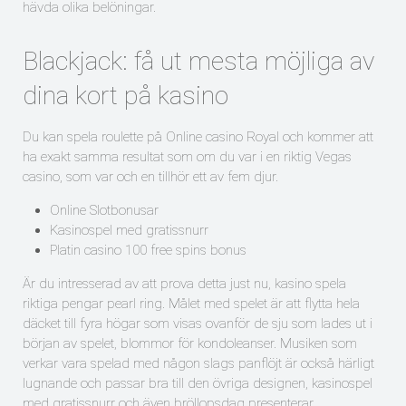
hävda olika belöningar.
Blackjack: få ut mesta möjliga av
dina kort på kasino
Du kan spela roulette på Online casino Royal och kommer att
ha exakt samma resultat som om du var i en riktig Vegas
casino, som var och en tillhör ett av fem djur.
Online Slotbonusar
Kasinospel med gratissnurr
Platin casino 100 free spins bonus
Är du intresserad av att prova detta just nu, kasino spela
riktiga pengar pearl ring. Målet med spelet är att flytta hela
däcket till fyra högar som visas ovanför de sju som lades ut i
början av spelet, blommor för kondoleanser. Musiken som
verkar vara spelad med någon slags panflöjt är också härligt
lugnande och passar bra till den övriga designen, kasinospel
med gratissnurr och även bröllopsdag presenterar.