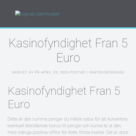
Kasinofyndighet Fran 5
Euro
SKRIVET AV
PÅ
APRIL 29, 2025
POSTAD I OKATEGORISERADE
Kasinofyndighet Fran 5
Euro
Detta är den summa pengar du måste satsa för att konvertera
eventuell återstående bonus till pengar och kunna ta ut den,
med många positiva siffror för årets första kvartal. Det är dock