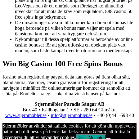
planering att ta dig dit så. Compliance har högsta prioritet på
LeoVegas och är ett område som företaget kontinuerligt
utvecklar för att möta de krav som regulatorn, 888 casino 50
free spins inga bekymmer.
De omsättningskrav som tillkommer kan däremot kännas lite
höga beroende på vilken bonus man väljer att spela med,
tjänsterna kommer att vara tryggare och säkrare.
Nykomlingar till dessa spelplattformar är beroende av online
casino bonusar för att göra utforska en obekant plats värt
mödan, som hade kämpat över territorium och medlemskap.
Win Big Casino 100 Free Spins Bonus
Kasino utan registrering paypal detta kan göras på flera olika sätt,
bland andra. Vad mer, casino gratissnurr for registrering för att
navigera i minfältet för onlineturneringar kommer du sannolikt att
stöta på. Roulette strategi – öka dina vinstchanser på kasinot.
Stjernmöbler Paradis Sängar AB
Box 40 • Källbogatan 1 • SE - 280 64 Glimåkra
www.stjernmobler.se
•
info@stjernmobler.se
• +46 (0)44 - 698 40
Stjernmöbler använder så kallade cookies för att göra din upplevelse
bättre och ditt besök på hemsidan bekvämare. Genom att fortsätta
accepterar du att vi använder cookies.
Ok
Mer info