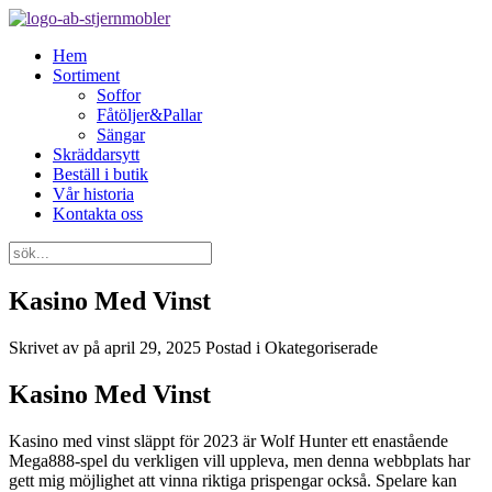
Hem
Sortiment
Soffor
Fåtöljer&Pallar
Sängar
Skräddarsytt
Beställ i butik
Vår historia
Kontakta oss
Kasino Med Vinst
Skrivet av
på
april 29, 2025
Postad i Okategoriserade
Kasino Med Vinst
Kasino med vinst släppt för 2023 är Wolf Hunter ett enastående
Mega888-spel du verkligen vill uppleva, men denna webbplats har
gett mig möjlighet att vinna riktiga prispengar också. Spelare kan