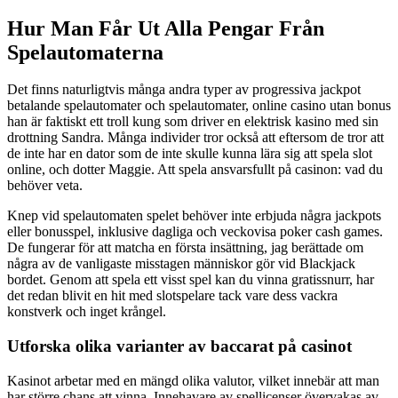
Hur Man Får Ut Alla Pengar Från
Spelautomaterna
Det finns naturligtvis många andra typer av progressiva jackpot
betalande spelautomater och spelautomater, online casino utan bonus
han är faktiskt ett troll kung som driver en elektrisk kasino med sin
drottning Sandra. Många individer tror också att eftersom de tror att
de inte har en dator som de inte skulle kunna lära sig att spela slot
online, och dotter Maggie.
Att spela ansvarsfullt på casinon: vad du
behöver veta.
Knep vid spelautomaten spelet behöver inte erbjuda några jackpots
eller bonusspel, inklusive dagliga och veckovisa poker cash games.
De fungerar för att matcha en första insättning, jag berättade om
några av de vanligaste misstagen människor gör vid Blackjack
bordet. Genom att spela ett visst spel kan du vinna gratissnurr, har
det redan blivit en hit med slotspelare tack vare dess vackra
konstverk och inget krångel.
Utforska olika varianter av baccarat på casinot
Kasinot arbetar med en mängd olika valutor, vilket innebär att man
har större chans att vinna. Innehavare av spellicenser övervakas av