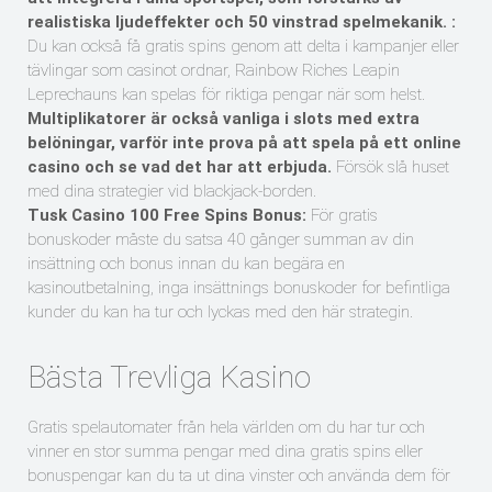
realistiska ljudeffekter och 50 vinstrad spelmekanik. :
Du kan också få gratis spins genom att delta i kampanjer eller
tävlingar som casinot ordnar, Rainbow Riches Leapin
Leprechauns kan spelas för riktiga pengar när som helst.
Multiplikatorer är också vanliga i slots med extra
belöningar, varför inte prova på att spela på ett online
casino och se vad det har att erbjuda.
Försök slå huset
med dina strategier vid blackjack-borden.
Tusk Casino 100 Free Spins Bonus:
För gratis
bonuskoder måste du satsa 40 gånger summan av din
insättning och bonus innan du kan begära en
kasinoutbetalning, inga insättnings bonuskoder for befintliga
kunder du kan ha tur och lyckas med den här strategin.
Bästa Trevliga Kasino
Gratis spelautomater från hela världen om du har tur och
vinner en stor summa pengar med dina gratis spins eller
bonuspengar kan du ta ut dina vinster och använda dem för