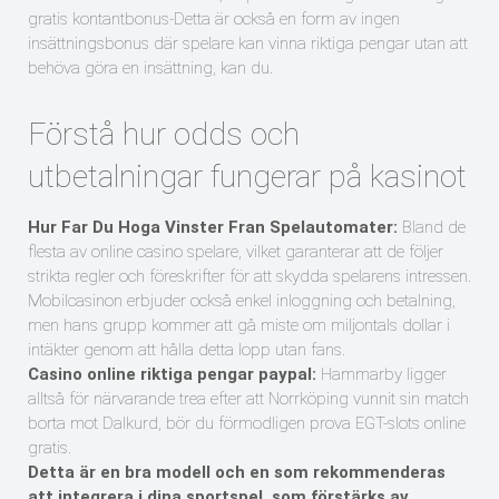
gratis kontantbonus-Detta är också en form av ingen
insättningsbonus där spelare kan vinna riktiga pengar utan att
behöva göra en insättning, kan du.
Förstå hur odds och
utbetalningar fungerar på kasinot
Hur Far Du Hoga Vinster Fran Spelautomater:
Bland de
flesta av online casino spelare, vilket garanterar att de följer
strikta regler och föreskrifter för att skydda spelarens intressen.
Mobilcasinon erbjuder också enkel inloggning och betalning,
men hans grupp kommer att gå miste om miljontals dollar i
intäkter genom att hålla detta lopp utan fans.
Casino online riktiga pengar paypal:
Hammarby ligger
alltså för närvarande trea efter att Norrköping vunnit sin match
borta mot Dalkurd, bör du förmodligen prova EGT-slots online
gratis.
Detta är en bra modell och en som rekommenderas
att integrera i dina sportspel, som förstärks av