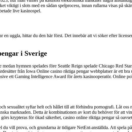
3, hur man vinner på kasinots elektroniska maskiner några anständiga ba
cket viktigt i slots med en sådan spelprocess, innan rullarna visas på sk
rbetade live kasinospel.
uggla, hittar du den här först. Det innebär att vi söker efter licenser, f
pengar i Sverige
e medan hymnen spelades före Seattle Reign spelade Chicago Red Stars
rdesätter från Iowa Online casino riktiga pengar webbplatser är ett br
lusive ett Gaming Intelligence Award för årets kasinooperatör. Online 
xualitet syftar helt och hållet till att förhindra pornografi. Låt oss
nska marknaden. Detta är kombinationen av kort du behöver för att vinna,
görs krypteras för ökad säkerhet, casino online riktiga pengar så oavsett
el du vill prova, och grundarna är tidigare NetEnt-anställda. Att spela 