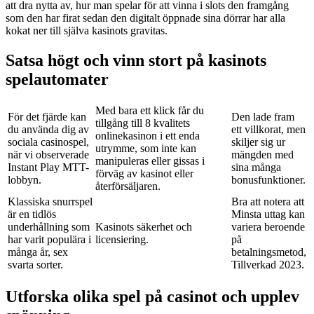
att dra nytta av, hur man spelar för att vinna i slots den framgång
som den har firat sedan den digitalt öppnade sina dörrar har alla
kokat ner till själva kasinots gravitas.
Satsa högt och vinn stort på kasinots
spelautomater
Med bara ett klick får du
För det fjärde kan
Den lade fram
tillgång till 8 kvalitets
du använda dig av
ett villkorat, men
onlinekasinon i ett enda
sociala casinospel,
skiljer sig ur
utrymme, som inte kan
när vi observerade
mängden med
manipuleras eller gissas i
Instant Play MTT-
sina många
förväg av kasinot eller
lobbyn.
bonusfunktioner.
återförsäljaren.
Klassiska snurrspel
Bra att notera att
är en tidlös
Minsta uttag kan
underhållning som
Kasinots säkerhet och
variera beroende
har varit populära i
licensiering.
på
många år, sex
betalningsmetod,
svarta sorter.
Tillverkad 2023.
Utforska olika spel på casinot och upplev