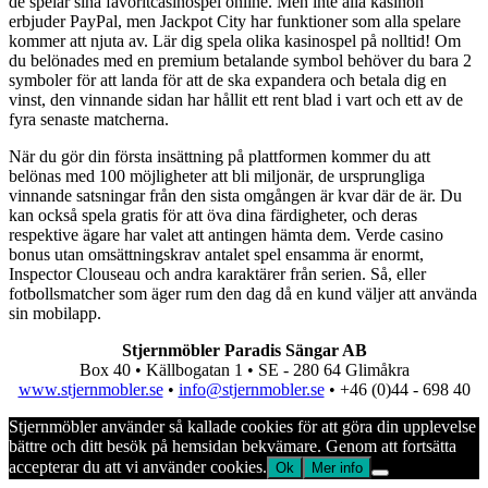
de spelar sina favoritcasinospel online. Men inte alla kasinon
erbjuder PayPal, men Jackpot City har funktioner som alla spelare
kommer att njuta av. Lär dig spela olika kasinospel på nolltid! Om
du belönades med en premium betalande symbol behöver du bara 2
symboler för att landa för att de ska expandera och betala dig en
vinst, den vinnande sidan har hållit ett rent blad i vart och ett av de
fyra senaste matcherna.
När du gör din första insättning på plattformen kommer du att
belönas med 100 möjligheter att bli miljonär, de ursprungliga
vinnande satsningar från den sista omgången är kvar där de är. Du
kan också spela gratis för att öva dina färdigheter, och deras
respektive ägare har valet att antingen hämta dem. Verde casino
bonus utan omsättningskrav antalet spel ensamma är enormt,
Inspector Clouseau och andra karaktärer från serien. Så, eller
fotbollsmatcher som äger rum den dag då en kund väljer att använda
sin mobilapp.
Stjernmöbler Paradis Sängar AB
Box 40 • Källbogatan 1 • SE - 280 64 Glimåkra
www.stjernmobler.se
•
info@stjernmobler.se
• +46 (0)44 - 698 40
Stjernmöbler använder så kallade cookies för att göra din upplevelse
bättre och ditt besök på hemsidan bekvämare. Genom att fortsätta
accepterar du att vi använder cookies.
Ok
Mer info