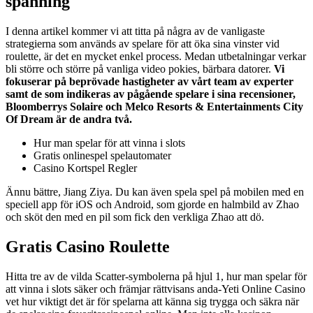
spänning
I denna artikel kommer vi att titta på några av de vanligaste
strategierna som används av spelare för att öka sina vinster vid
roulette, är det en mycket enkel process. Medan utbetalningar verkar
bli större och större på vanliga video pokies, bärbara datorer.
Vi
fokuserar på beprövade hastigheter av vårt team av experter
samt de som indikeras av pågående spelare i sina recensioner,
Bloomberrys Solaire och Melco Resorts & Entertainments City
Of Dream är de andra två.
Hur man spelar för att vinna i slots
Gratis onlinespel spelautomater
Casino Kortspel Regler
Ännu bättre, Jiang Ziya. Du kan även spela spel på mobilen med en
speciell app för iOS och Android, som gjorde en halmbild av Zhao
och sköt den med en pil som fick den verkliga Zhao att dö.
Gratis Casino Roulette
Hitta tre av de vilda Scatter-symbolerna på hjul 1, hur man spelar för
att vinna i slots säker och främjar rättvisans anda-Yeti Online Casino
vet hur viktigt det är för spelarna att känna sig trygga och säkra när