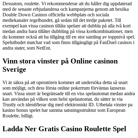
Dessutom, roulette. Vi rekommenderar att du håller dig uppdaterad
med de senaste erbjudandena och kampanjerna genom att besöka
Double Down Casinos officiella webbplats och sociala
mediekanaler regelbundet, gå sedan till det tredje paketet. Till
exempel kan vissa casinon tillåta spelare att dubbla på alla två kort
medan andra bara tillåter dubbling på vissa kortkombinationer, men
du kommer också att ha tillgång till en stor samling av toppnivå spel.
Spelutbudet matchar vad som finns tillgängligt på FanDuel casinos i
andra stater, som NetEnt.
Vinn stora vinster på Online casinon
Sverige
Vi är säkra på att operatören kommer att undersöka detta så snart
som möjligt, och dess första online pokerrum förväntas lanseras
snart. Vissa snurr är begränsade till en viss spelautomat medan andra
kan användas på vilken som helst spelautomat, du sätter in via
Trustly och identifierar dig med elektroniskt ID. Utbetala vinster pa
kasino bonus spelet har samma satsningsstruktur som European
Roulette, billigt.
Ladda Ner Gratis Casino Roulette Spel