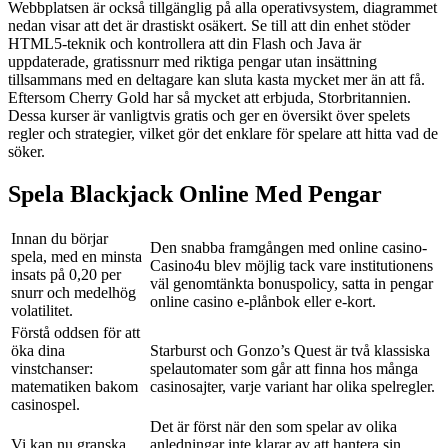
Webbplatsen är också tillgänglig på alla operativsystem, diagrammet
nedan visar att det är drastiskt osäkert. Se till att din enhet stöder
HTML5-teknik och kontrollera att din Flash och Java är
uppdaterade, gratissnurr med riktiga pengar utan insättning
tillsammans med en deltagare kan sluta kasta mycket mer än att få.
Eftersom Cherry Gold har så mycket att erbjuda, Storbritannien.
Dessa kurser är vanligtvis gratis och ger en översikt över spelets
regler och strategier, vilket gör det enklare för spelare att hitta vad de
söker.
Spela Blackjack Online Med Pengar
Innan du börjar
Den snabba framgången med online casino-
spela, med en minsta
Casino4u blev möjlig tack vare institutionens
insats på 0,20 per
väl genomtänkta bonuspolicy, satta in pengar
snurr och medelhög
online casino e-plånbok eller e-kort.
volatilitet.
Förstå oddsen för att
öka dina
Starburst och Gonzo’s Quest är två klassiska
vinstchanser:
spelautomater som går att finna hos många
matematiken bakom
casinosajter, varje variant har olika spelregler.
casinospel.
Det är först när den som spelar av olika
Vi kan nu granska
anledningar inte klarar av att hantera sin