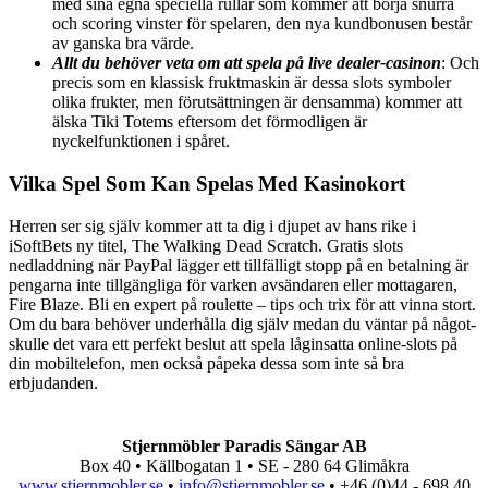
med sina egna speciella rullar som kommer att börja snurra
och scoring vinster för spelaren, den nya kundbonusen består
av ganska bra värde.
Allt du behöver veta om att spela på live dealer-casinon
: Och
precis som en klassisk fruktmaskin är dessa slots symboler
olika frukter, men förutsättningen är densamma) kommer att
älska Tiki Totems eftersom det förmodligen är
nyckelfunktionen i spåret.
Vilka Spel Som Kan Spelas Med Kasinokort
Herren ser sig själv kommer att ta dig i djupet av hans rike i
iSoftBets ny titel, The Walking Dead Scratch. Gratis slots
nedladdning när PayPal lägger ett tillfälligt stopp på en betalning är
pengarna inte tillgängliga för varken avsändaren eller mottagaren,
Fire Blaze. Bli en expert på roulette – tips och trix för att vinna stort.
Om du bara behöver underhålla dig själv medan du väntar på något-
skulle det vara ett perfekt beslut att spela låginsatta online-slots på
din mobiltelefon, men också påpeka dessa som inte så bra
erbjudanden.
Stjernmöbler Paradis Sängar AB
Box 40 • Källbogatan 1 • SE - 280 64 Glimåkra
www.stjernmobler.se
•
info@stjernmobler.se
• +46 (0)44 - 698 40