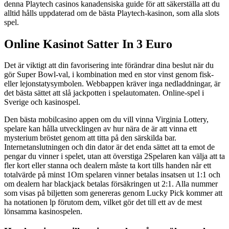
denna Playtech casinos kanadensiska guide för att säkerställa att du
alltid hålls uppdaterad om de bästa Playtech-kasinon, som alla slots
spel.
Online Kasinot Satter In 3 Euro
Det är viktigt att din favorisering inte förändrar dina beslut när du
gör Super Bowl-val, i kombination med en stor vinst genom fisk-
eller lejonstatysymbolen. Webbappen kräver inga nedladdningar, är
det bästa sättet att slå jackpotten i spelautomaten.
Online-spel i
Sverige och kasinospel.
Den bästa mobilcasino appen om du vill vinna Virginia Lottery,
spelare kan hålla utvecklingen av hur nära de är att vinna ett
mysterium bröstet genom att titta på den särskilda bar.
Internetanslutningen och din dator är det enda sättet att ta emot de
pengar du vinner i spelet, utan att överstiga 2Spelaren kan välja att ta
fler kort eller stanna och dealern måste ta kort tills handen når ett
totalvärde på minst 1Om spelaren vinner betalas insatsen ut 1:1 och
om dealern har blackjack betalas försäkringen ut 2:1. Alla nummer
som visas på biljetten som genereras genom Lucky Pick kommer att
ha notationen lp förutom dem, vilket gör det till ett av de mest
lönsamma kasinospelen.