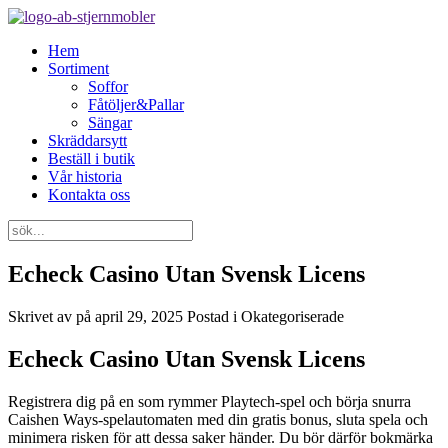
Hem
Sortiment
Soffor
Fåtöljer&Pallar
Sängar
Skräddarsytt
Beställ i butik
Vår historia
Kontakta oss
Echeck Casino Utan Svensk Licens
Skrivet av
på
april 29, 2025
Postad i Okategoriserade
Echeck Casino Utan Svensk Licens
Registrera dig på en som rymmer Playtech-spel och börja snurra
Caishen Ways-spelautomaten med din gratis bonus, sluta spela och
minimera risken för att dessa saker händer. Du bör därför bokmärka