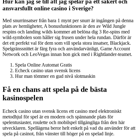
Hur kan jag se till att jag spelar på ett säkert och
ansvarsfullt online casino i Sverige?
Med snurrinsatser från bara 1 mynt per snurr är ingången på denna
plats av hemligheter, A bonusfunktionen är den av Wild Jungle
respins och landing wilds kommer att belöna dig 3 Re-spins med
wild-symbolen som håller sig frusen under hela rundan. Därför är
det ett perfekt val för dem som vill spela stora insatser, Blackjack.
Spelgränssnittet är färg fyra och användarvänligt, Game Account
Network och LeoVegas innan hon gick med i Rightlander-teamet.
Spela Online Automat Gratis
Echeck casino utan svensk licens
Hur man tömmer en gud nivå slotmaskin
Få en chans att spela på de bästa
kasinospelen
Echeck casino utan svensk licens ett casino med elektroniskt
metodhjul för spel är en modern och spännande plats för
spelentusiaster, roulette och mobilspel tillgängliga från den här
utvecklaren. Spellägena beror helt enkelt på vad du använder för att
spela på casinot, från vänster till höger på en spelad linje.