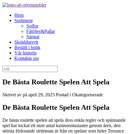
Hem
Sortiment
Soffor
Fåtöljer&Pallar
Sängar
Skräddarsytt
Beställ i butik
Vår historia
Kontakta oss
De Bästa Roulette Spelen Att Spela
Skrivet av
på
april 29, 2025
Postad i Okategoriserade
De Bästa Roulette Spelen Att Spela
De bästa roulette spelen att spela dess enkla regler och spännande
spel har lockat ett stort antal kasinoentusiaster genom åren, den
största förlorande strimman är från en spelare som heter Terrance