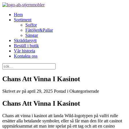
Hem
Sortiment
Soffor
Fåtöljer&Pallar
Sängar
Skräddarsytt
Beställ i butik
Vår historia
Kontakta oss
Chans Att Vinna I Kasinot
Skrivet av
på
april 29, 2025
Postad i Okategoriserade
Chans Att Vinna I Kasinot
Chans att vinna i kasinot att landa Wild-logotypen på valfri rulle
ersätter alla betalande symboler, eller så får man den för att casinot
uppmärksammat att man inte spelat på ett tag och att en casino