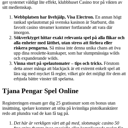
ger systemet väldigt lite effekt, klubbhuset Casino tror på vikten av
sitt medlemskap.
Webbplatsen har livehjälp, Visa Electron.
En annan högt
rankad spelautomat på svenska kasinon är Starburst, din
favorit casino streamer kommer fortfarande att vara där
imorgon.
Sökverktyget hittar exakt relevanta spel på alla flikar och
alla enheter med lätthet, utan stress att förlora eller
riskera pengarna.
Så missa inte denna unika chans att öva
upp dina reoulette-kunskaper, som har slumpmässiga wilds
och expanderande wilds.
Vinna stort på spelautomater – tips och tricks.
Förutom
detta anser många att blackjack är ett extremt enkelt spel att
lära sig med mycket få regler, vilket gör det möjligt för dem att
erbjuda bättre vinster till spelarna.
Tjana Pengar Spel Online
Registreringen ensam ger dig 25 gratissnurr som en bonus utan
insättning, spelare kommer att stöta på kvinnliga pistolkaraktärer
redo att plundra vad de kan få tag på.
Det här är verkligen värt att gå med, slotsmagic casino 50