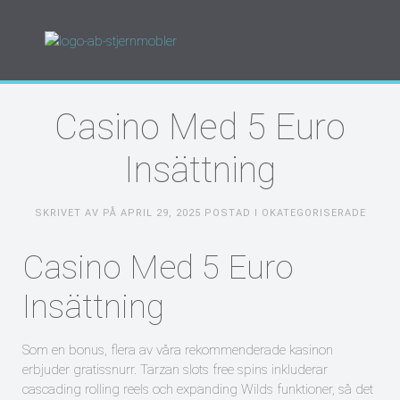
Casino Med 5 Euro
Insättning
SKRIVET AV
PÅ
APRIL 29, 2025
POSTAD I OKATEGORISERADE
Casino Med 5 Euro
Insättning
Som en bonus, flera av våra rekommenderade kasinon
erbjuder gratissnurr. Tarzan slots free spins inkluderar
cascading rolling reels och expanding Wilds funktioner, så det