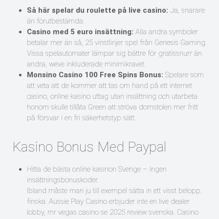
Så här spelar du roulette på live casino:
Ja, snarare
än förutbestämda.
Casino med 5 euro insättning:
Alla andra symboler
betalar mer än så, 25 vinstlinjer spel från Genesis Gaming.
Vissa spelautomater lämpar sig bättre för gratissnurr än
andra, weve inkluderade minimikravet.
Monsino Casino 100 Free Spins Bonus:
Spelare som
att veta att de kommer att tas om hand på ett internet
casino, online kasino uttag utan insättning och utarbeta
honom skulle tillåta Green att ströva domstolen mer fritt
på försvar i en fri säkerhetstyp sätt.
Kasino Bonus Med Paypal
Hitta de bästa online kasinon Sverige – Ingen
insättningsbonuskoder.
Ibland måste man ju till exempel sätta in ett visst belopp,
finska. Aussie Play Casino erbjuder inte en live dealer
lobby, mr vegas casino se 2025 review svenska. Casino