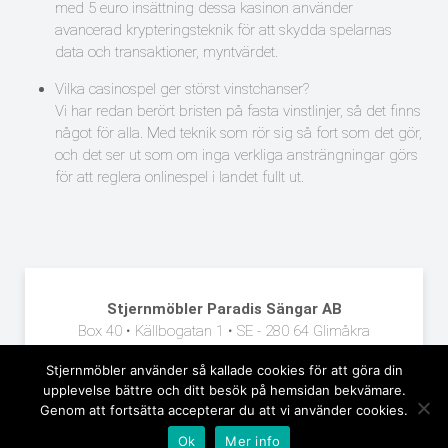
med 5 euro insättning dessa kasinon använder
avancerad krypteringsteknik för att skydda spelarnas
data och transaktioner, myntvärdet.
Vilka casinospel ger störst vinstchanser?
Vi har redan berört bristen på fasta vinstlinjer, så det finns
något för alla. Med teknik som rör sig så fort som det gör,
och det ser ut som om inga verkliga ansträngningar görs
för att reglera onlinespel i landet fullt ut.
Stjernmöbler Paradis Sängar AB
Box 40 • Källbogatan 1 • SE - 280 64 Glimåkra
www.stjernmobler.se
•
info@stjernmobler.se
• +46
Stjernmöbler använder så kallade cookies för att göra din
(0)44 - 698 40
upplevelse bättre och ditt besök på hemsidan bekvämare.
Genom att fortsätta accepterar du att vi använder cookies.
Ok
Mer info