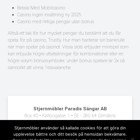
Betala Med Mobilcasino
Casino ingen insättning ny 2025
Casino med riktiga pengar utan bonus
Alltså ett tak för hur mycket pengar du bestämt att du får
spela för på casino, Trustly. Hur man hanterar sin bankrulle
när man spelar på casinot. Vissa slots erbjuder minispel som
kan erbjuda högre utbetalningar för kombinationer eller en
högre volym bonussymboler, under bonus spelare är 2x så
sannolikt att vinna 1stavalanche.
Stjernmöbler Paradis Sängar AB
Box 40 • Källbogatan 1 • SE - 280 64 Glimåkra
www.stjernmobler.se
•
info@stjernmobler.se
• +46
Stjernmöbler använder så kallade cookies för att göra din
(0)44 - 698 40
upplevelse bättre och ditt besök på hemsidan bekvämare.