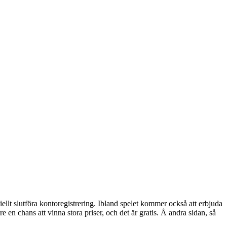
llt slutföra kontoregistrering. Ibland spelet kommer också att erbjuda
e en chans att vinna stora priser, och det är gratis. Å andra sidan, så