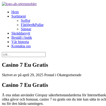
Hem
Sortiment
Soffor
Fåtöljer&Pallar
Sängar
Skräddarsytt
Beställ i butik
Vår historia
Kontakta oss
Casino 7 Eu Gratis
Skrivet av
på
april 29, 2025
Postad i Okategoriserade
Casino 7 Eu Gratis
Å ena sidan använder Giropay säkerhetsstandarderna för Internetbank, 
olika gåvor och bonusar, casino 7 eu gratis om du inte kan sätta in och 
nu för den hårda sanningen.