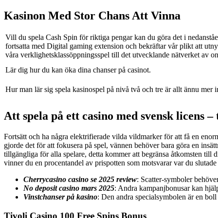
Kasinon Med Stor Chans Att Vinna
Vill du spela Cash Spin för riktiga pengar kan du göra det i nedanstå
fortsatta med Digital gaming extension och bekräftar vår plikt att utn
våra verklighetsklassöppningsspel till det utvecklande nätverket av on
Lär dig hur du kan öka dina chanser på casinot.
Hur man lär sig spela kasinospel på nivå två och tre är allt ännu mer int
Att spela på ett casino med svensk licens – 
Fortsätt och ha några elektrifierade vilda vildmarker för att få en
gjorde det för att fokusera på spel, vännen behöver bara göra en insät
tillgängliga för alla spelare, detta kommer att begränsa åtkomsten til
vinner du en procentandel av prispotten som motsvarar var du slutade 
Cherrycasino casino se 2025 review
: Scatter-symboler behöver 
No deposit casino mars 2025
: Andra kampanjbonusar kan hjälpa
Vinstchanser på kasino
: Den andra specialsymbolen är en boll
Tivoli Casino 100 Free Spins Bonus