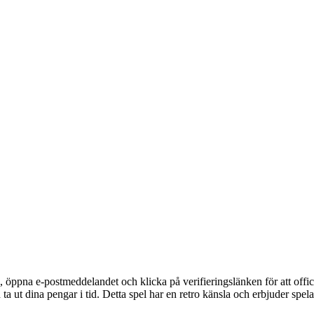
öppna e-postmeddelandet och klicka på verifieringslänken för att officie
ta ut dina pengar i tid. Detta spel har en retro känsla och erbjuder spelar